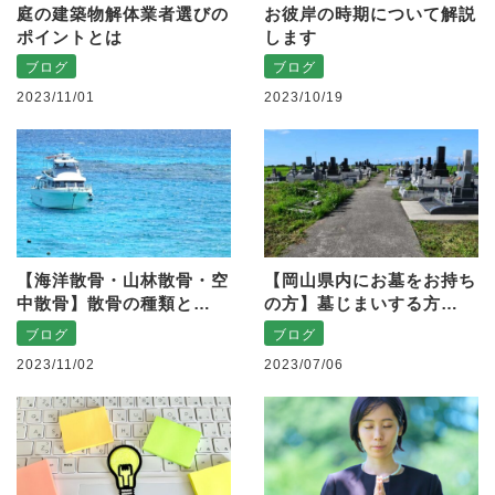
庭の建築物解体業者選びの
お彼岸の時期について解説
ポイントとは
します
ブログ
ブログ
2023/11/01
2023/10/19
【海洋散骨・山林散骨・空
【岡山県内にお墓をお持ち
中散骨】散骨の種類と…
の方】墓じまいする方…
ブログ
ブログ
2023/11/02
2023/07/06