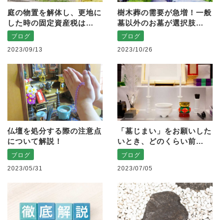
庭の物置を解体し、更地に
樹木葬の需要が急増！一般
した時の固定資産税は…
墓以外のお墓が選択肢…
ブログ
ブログ
2023/09/13
2023/10/26
仏壇を処分する際の注意点
「墓じまい」をお願いした
について解説！
いとき、どのくらい前…
ブログ
ブログ
2023/05/31
2023/07/05